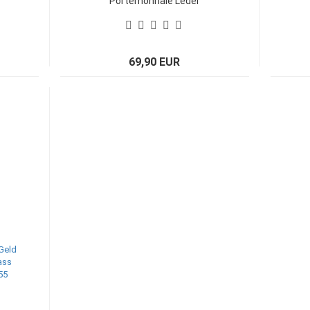
Portemonnaie Leder
Strass Swarovski
Elements Hanna 152
69,90 EUR