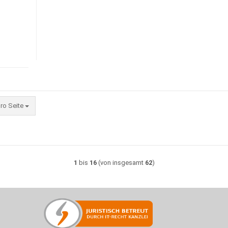
Seite
pro Seite
1
bis
16
(von insgesamt
62
)