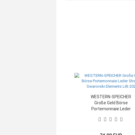
Kunstlede
Leder - S
WESTERN-SPEICHER
Große Geld Börse
Portemonnaie Leder
Strass Swarovski
Elements Lilli 202