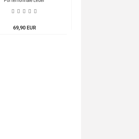
Portemonnaie Leder
Strass Swarovski
Elements Hanna 154
69,90 EUR