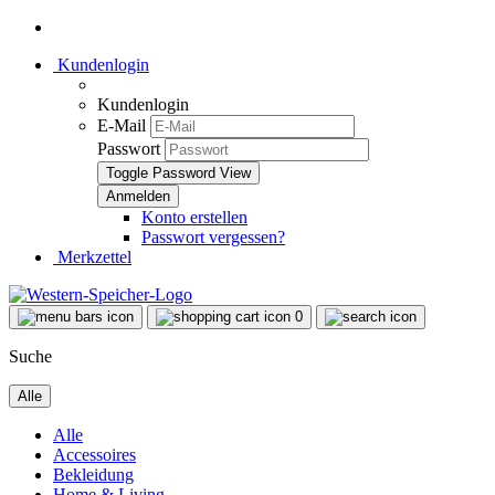
Kundenlogin
Kundenlogin
E-Mail
Passwort
Toggle Password View
Konto erstellen
Passwort vergessen?
Merkzettel
0
Suche
Alle
Alle
Accessoires
Bekleidung
Home & Living