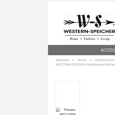
ACCES
»
»
Startseite
Strass
Gürteltaschen
WESTERN-SPEICHER Gürteltasche Hüfttas
Damen R
Damen M
Geldbörs
Geldbörse