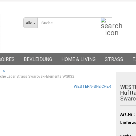
Suche...
Alle
SOIRES
BEKLEIDUNG
HOME & LIVING
STRASS
T
»
che Leder Strass Swarovski-Elements WS032
öcke
Hemden
WESTE
WESTERN-SPEICHER
Hüftt
ützen
Jacken
Swaro
Westen
en
Shirts/Hoodies
n - Ketten
Art.Nr.:
Lieferze