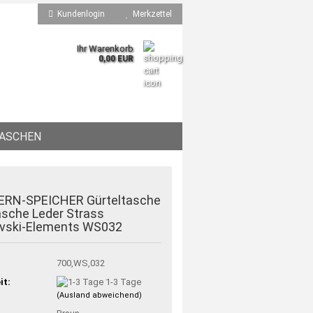
Kundenlogin
Merkzettel
Ihr Warenkorb
0,00 EUR
ASCHEN
RN-SPEICHER Gürteltasche
asche Leder Strass
vski-Elements WS032
700,WS,032
it:
1-3 Tage
(Ausland abweichend)