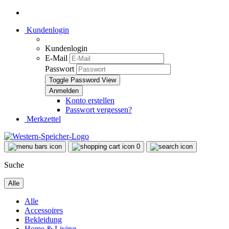
Kundenlogin
Kundenlogin
E-Mail
Passwort
Toggle Password View
Konto erstellen
Passwort vergessen?
Merkzettel
0
Suche
Alle
Alle
Accessoires
Bekleidung
Home & Living