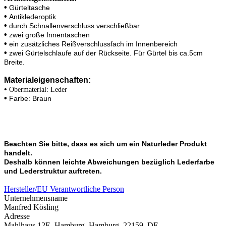
•
Gürteltasche
•
Antiklederoptik
•
durch Schnallenverschluss verschließbar
•
zwei große Innentaschen
•
ein zusätzliches Reißverschlussfach im Innenbereich
•
zwei Gürtelschlaufe auf der Rückseite. Für Gürtel bis ca.5cm
Breite.
Materialeigenschaften:
•
Obermaterial: Leder
•
Farbe: Braun
Beachten Sie bitte, dass es sich um ein Naturleder Produkt
handelt.
Deshalb können leichte Abweichungen bezüglich Lederfarbe
und Lederstruktur auftreten.
Hersteller/EU Verantwortliche Person
Unternehmensname
Manfred Kösling
Adresse
Mahlhaus 12E, Hamburg, Hamburg, 22159, DE