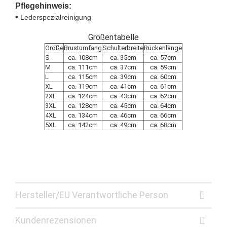
Pflegehinweis:
•
Lederspezialreinigung
Größentabelle
Größe
Brustumfang
Schulterbreite
Rückenlänge
S
ca. 108cm
ca. 35cm
ca. 57cm
M
ca. 111cm
ca. 37cm
ca. 59cm
L
ca. 115cm
ca. 39cm
ca. 60cm
XL
ca. 119cm
ca. 41cm
ca. 61cm
2XL
ca. 124cm
ca. 43cm
ca. 62cm
3XL
ca. 128cm
ca. 45cm
ca. 64cm
4XL
ca. 134cm
ca. 46cm
ca. 66cm
5XL
ca. 142cm
ca. 49cm
ca. 68cm
Hersteller/EU Verantwortliche Person
Kundenrezensionen