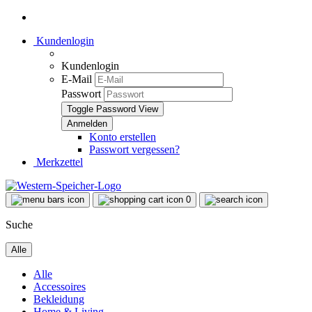
Kundenlogin
Kundenlogin
E-Mail
Passwort
Toggle Password View
Konto erstellen
Passwort vergessen?
Merkzettel
0
Suche
Alle
Alle
Accessoires
Bekleidung
Home & Living